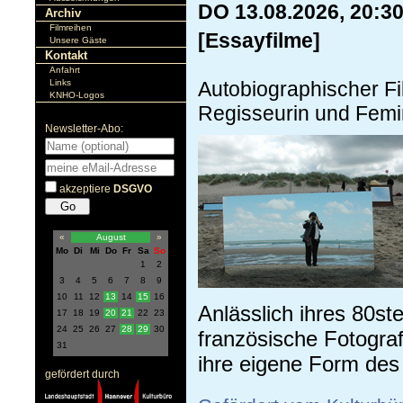
DO 13.08.2026, 20:3
Archiv
Filmreihen
[Essayfilme]
Unsere Gäste
Kontakt
Anfahrt
Links
Autobiographischer Fi
KNHO-Logos
Regisseurin und Femin
Newsletter-Abo:
akzeptiere
DSGVO
«
August
»
Mo
Di
Mi
Do
Fr
Sa
So
1
2
3
4
5
6
7
8
9
10
11
12
13
14
15
16
Anlässlich ihres 80st
17
18
19
20
21
22
23
24
25
26
27
28
29
30
französische Fotogra
31
ihre eigene Form des 
gefördert durch