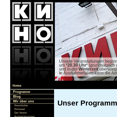
Unsere Veranstaltungen begin
um *
20.30 Uhr
* (grundsätzlich 
und in der
Winterzeit
überwiege
In Ausnahmefällen kann die An
Home
Programm
Blog
Unser Programm 
Wir über uns
Geschichte
Kinosaal
Der Verein
Auszeichnungen